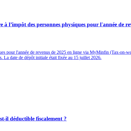
re à l’impôt des personnes physiques pour l'année de re
ues pour l'année de revenus de 2025 en ligne via MyMinfin (Tax-on-web
. La date de dépôt initiale était fixée au 15 juillet 2026.
st-il déductible fiscalement ?