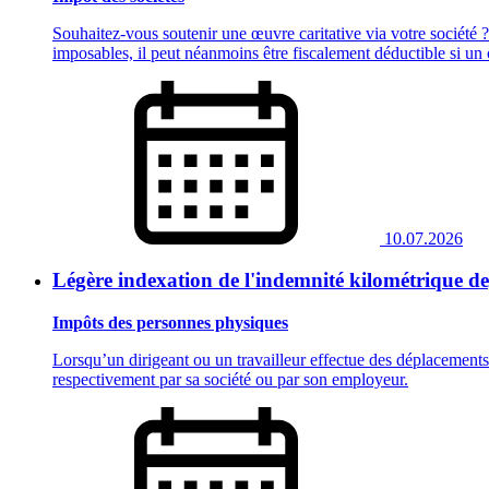
Souhaitez-vous soutenir une œuvre caritative via votre société ?
imposables, il peut néanmoins être fiscalement déductible si un
10.07.2026
Légère indexation de l'indemnité kilométrique dep
Impôts des personnes physiques
Lorsqu’un dirigeant ou un travailleur effectue des déplacements p
respectivement par sa société ou par son employeur.