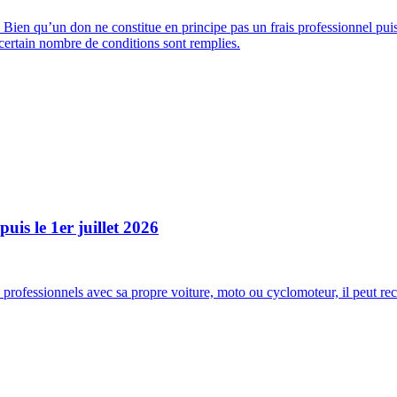
 Bien qu’un don ne constitue en principe pas un frais professionnel pui
 certain nombre de conditions sont remplies.
uis le 1er juillet 2026
rofessionnels avec sa propre voiture, moto ou cyclomoteur, il peut recev