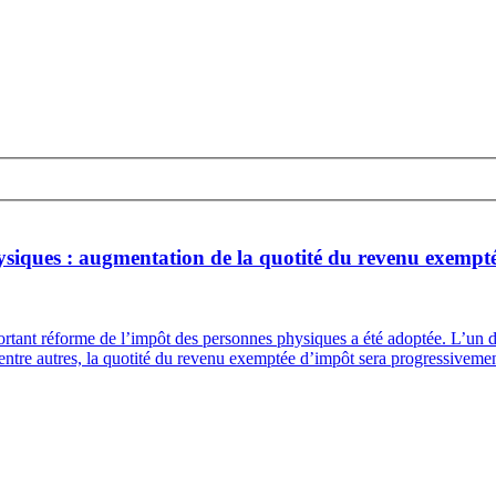
ysiques : augmentation de la quotité du revenu exempt
tant réforme de l’impôt des personnes physiques a été adoptée. L’un des
i, entre autres, la quotité du revenu exemptée d’impôt sera progressive