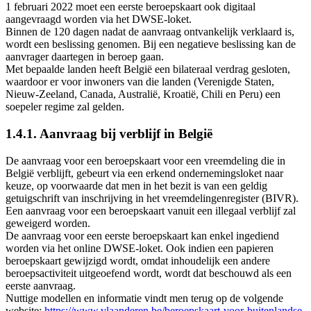
1 februari 2022 moet een eerste beroepskaart ook digitaal
aangevraagd worden via het DWSE-loket.
Binnen de 120 dagen nadat de aanvraag ontvankelijk verklaard is,
wordt een beslissing genomen. Bij een negatieve beslissing kan de
aanvrager daartegen in beroep gaan.
Met bepaalde landen heeft België een bilateraal verdrag gesloten,
waardoor er voor inwoners van die landen (Verenigde Staten,
Nieuw-Zeeland, Canada, Australië, Kroatië, Chili en Peru) een
soepeler regime zal gelden.
1.4.1. Aanvraag bij verblijf in België
De aanvraag voor een beroepskaart voor een vreemdeling die in
België verblijft, gebeurt via een erkend ondernemingsloket naar
keuze, op voorwaarde dat men in het bezit is van een geldig
getuigschrift van inschrijving in het vreemdelingenregister (BIVR).
Een aanvraag voor een beroepskaart vanuit een illegaal verblijf zal
geweigerd worden.
De aanvraag voor een eerste beroepskaart kan enkel ingediend
worden via het online DWSE-loket. Ook indien een papieren
beroepskaart gewijzigd wordt, omdat inhoudelijk een andere
beroepsactiviteit uitgeoefend wordt, wordt dat beschouwd als een
eerste aanvraag.
Nuttige modellen en informatie vindt men terug op de volgende
website:
https://www.vlaanderen.be/beroepskaart-voor-buitenlandse-