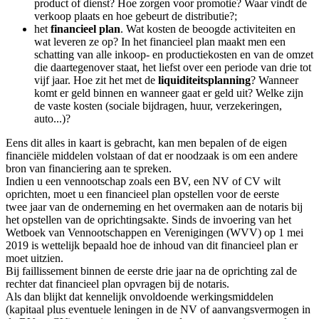
product of dienst? Hoe zorgen voor promotie? Waar vindt de
verkoop plaats en hoe gebeurt de distributie?;
het
financieel plan
. Wat kosten de beoogde activiteiten en
wat leveren ze op? In het financieel plan maakt men een
schatting van alle inkoop- en productiekosten en van de omzet
die daartegenover staat, het liefst over een periode van drie tot
vijf jaar. Hoe zit het met de
liquiditeitsplanning
? Wanneer
komt er geld binnen en wanneer gaat er geld uit? Welke zijn
de vaste kosten (sociale bijdragen, huur, verzekeringen,
auto...)?
Eens dit alles in kaart is gebracht, kan men bepalen of de eigen
financiële middelen volstaan of dat er noodzaak is om een andere
bron van financiering aan te spreken.
Indien u een vennootschap zoals een BV, een NV of CV wilt
oprichten, moet u een financieel plan opstellen voor de eerste
twee jaar van de onderneming en het overmaken aan de notaris bij
het opstellen van de oprichtingsakte. Sinds de invoering van het
Wetboek van Vennootschappen en Verenigingen (WVV) op 1 mei
2019 is wettelijk bepaald hoe de inhoud van dit financieel plan er
moet uitzien.
Bij faillissement binnen de eerste drie jaar na de oprichting zal de
rechter dat financieel plan opvragen bij de notaris.
Als dan blijkt dat kennelijk onvoldoende werkingsmiddelen
(kapitaal plus eventuele leningen in de NV of aanvangsvermogen in