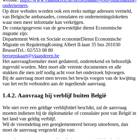
ondernemers
.
Op deze websites worden ook een reeks nuttige adressen vermeld,
van Belgische ambassades, consulaten en ondernemingsloketten
waar men meer informatie kan verkrijgen.
De contactgegevens van de gewestelijke dienst Economische
migratie zijn:
Departement Werk en Sociale economieDienst Economische
Migratie en ReguleringKoning Albert II-laan 35 bus 201030
BrusselTel.: 02/553 08 80
beroepskaart@vlaanderen.be
Het aanvraagformulier moet gedateerd, ondertekend en behoorlijk
ingevuld worden. Men moet alle vereiste documenten en alle
stukken die men zelf nodig acht voor het onderzoek bijvoegen.
Bij de aanvraag moet men tevens het bewijs voegen van de kwijting
van het recht verbonden aan de ingediende aanvraag.
1.4.2. Aanvraag bij verblijf buiten België
Wie niet over een geldige verblijfstitel beschikt, zal de aanvraag
moeten indienen bij de diplomatieke of consulaire post van België in
het land van geldig verblijf.
Wil de vreemdeling een gereglementeerd beroep uitoefenen, dan
moet de aanvraag vergezeld zijn van: