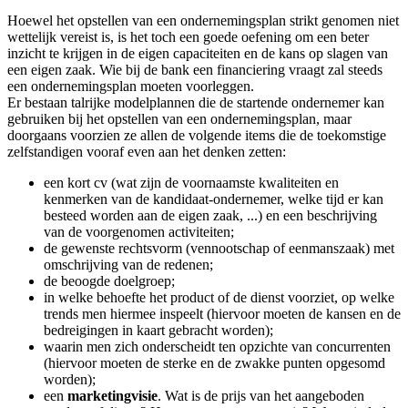
Hoewel het opstellen van een ondernemingsplan strikt genomen niet
wettelijk vereist is, is het toch een goede oefening om een beter
inzicht te krijgen in de eigen capaciteiten en de kans op slagen van
een eigen zaak. Wie bij de bank een financiering vraagt zal steeds
een ondernemingsplan moeten voorleggen.
Er bestaan talrijke modelplannen die de startende ondernemer kan
gebruiken bij het opstellen van een ondernemingsplan, maar
doorgaans voorzien ze allen de volgende items die de toekomstige
zelfstandigen vooraf even aan het denken zetten:
een kort cv (wat zijn de voornaamste kwaliteiten en
kenmerken van de kandidaat-ondernemer, welke tijd er kan
besteed worden aan de eigen zaak, ...) en een beschrijving
van de voorgenomen activiteiten;
de gewenste rechtsvorm (vennootschap of eenmanszaak) met
omschrijving van de redenen;
de beoogde doelgroep;
in welke behoefte het product of de dienst voorziet, op welke
trends men hiermee inspeelt (hiervoor moeten de kansen en de
bedreigingen in kaart gebracht worden);
waarin men zich onderscheidt ten opzichte van concurrenten
(hiervoor moeten de sterke en de zwakke punten opgesomd
worden);
een
marketingvisie
. Wat is de prijs van het aangeboden