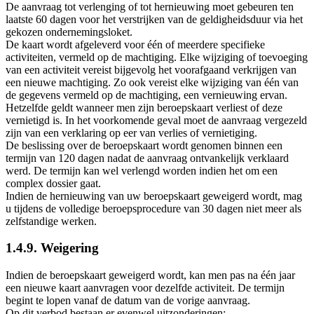
De aanvraag tot verlenging of tot hernieuwing moet gebeuren ten
laatste 60 dagen voor het verstrijken van de geldigheidsduur via het
gekozen ondernemingsloket.
De kaart wordt afgeleverd voor één of meerdere specifieke
activiteiten, vermeld op de machtiging. Elke wijziging of toevoeging
van een activiteit vereist bijgevolg het voorafgaand verkrijgen van
een nieuwe machtiging. Zo ook vereist elke wijziging van één van
de gegevens vermeld op de machtiging, een vernieuwing ervan.
Hetzelfde geldt wanneer men zijn beroepskaart verliest of deze
vernietigd is. In het voorkomende geval moet de aanvraag vergezeld
zijn van een verklaring op eer van verlies of vernietiging.
De beslissing over de beroepskaart wordt genomen binnen een
termijn van 120 dagen nadat de aanvraag ontvankelijk verklaard
werd. De termijn kan wel verlengd worden indien het om een
complex dossier gaat.
Indien de hernieuwing van uw beroepskaart geweigerd wordt, mag
u tijdens de volledige beroepsprocedure van 30 dagen niet meer als
zelfstandige werken.
1.4.9. Weigering
Indien de beroepskaart geweigerd wordt, kan men pas na één jaar
een nieuwe kaart aanvragen voor dezelfde activiteit. De termijn
begint te lopen vanaf de datum van de vorige aanvraag.
Op dit verbod bestaan er evenwel uitzonderingen: