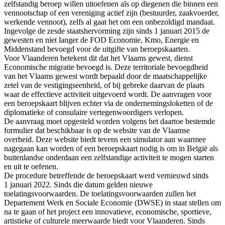
zelfstandig beroep willen uitoefenen als op diegenen die binnen een
vennootschap of een vereniging actief zijn (bestuurder, zaakvoerder,
werkende vennoot), zelfs al gaat het om een onbezoldigd mandaat.
Ingevolge de zesde staatshervorming zijn sinds 1 januari 2015 de
gewesten en niet langer de FOD Economie, Kmo, Energie en
Middenstand bevoegd voor de uitgifte van beroepskaarten.
Voor Vlaanderen betekent dit dat het Vlaams gewest, dienst
Economische migratie bevoegd is. Deze territoriale bevoegdheid
van het Vlaams gewest wordt bepaald door de maatschappelijke
zetel van de vestigingseenheid, of bij gebreke daarvan de plaats
waar de effectieve activiteit uitgevoerd wordt. De aanvragen voor
een beroepskaart blijven echter via de ondernemingsloketten of de
diplomatieke of consulaire vertegenwoordigers verlopen.
De aanvraag moet opgesteld worden volgens het daartoe bestemde
formulier dat beschikbaar is op de website van de Vlaamse
overheid. Deze website biedt tevens een simulator aan waarmee
nagegaan kan worden of een beroepskaart nodig is om in België als
buitenlandse onderdaan een zelfstandige activiteit te mogen starten
en uit te oefenen.
De procedure betreffende de beroepskaart werd vernieuwd sinds
1 januari 2022. Sinds die datum gelden nieuwe
toelatingsvoorwaarden. De toelatingsvoorwaarden zullen het
Departement Werk en Sociale Economie (DWSE) in staat stellen om
na te gaan of het project een innovatieve, economische, sportieve,
artistieke of culturele meerwaarde biedt voor Vlaanderen. Sinds