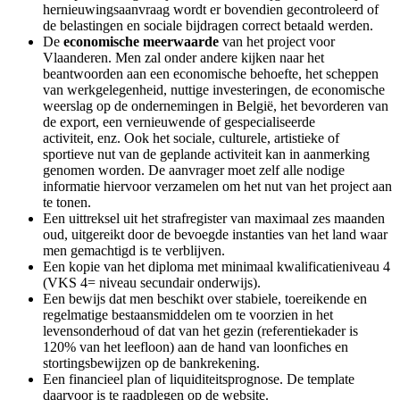
hernieuwingsaanvraag wordt er bovendien gecontroleerd of
de belastingen en sociale bijdragen correct betaald werden.
De
economische meerwaarde
van het project voor
Vlaanderen. Men zal onder andere kijken naar het
beantwoorden aan een economische behoefte, het scheppen
van werkgelegenheid, nuttige investeringen, de economische
weerslag op de ondernemingen in België, het bevorderen van
de export, een vernieuwende of gespecialiseerde
activiteit, enz. Ook het sociale, culturele, artistieke of
sportieve nut van de geplande activiteit kan in aanmerking
genomen worden. De aanvrager moet zelf alle nodige
informatie hiervoor verzamelen om het nut van het project aan
te tonen.
Een uittreksel uit het strafregister van maximaal zes maanden
oud, uitgereikt door de bevoegde instanties van het land waar
men gemachtigd is te verblijven.
Een kopie van het diploma met minimaal kwalificatieniveau 4
(VKS 4= niveau secundair onderwijs).
Een bewijs dat men beschikt over stabiele, toereikende en
regelmatige bestaansmiddelen om te voorzien in het
levensonderhoud of dat van het gezin (referentiekader is
120% van het leefloon) aan de hand van loonfiches en
stortingsbewijzen op de bankrekening.
Een financieel plan of liquiditeitsprognose. De template
daarvoor is te raadplegen op de website.