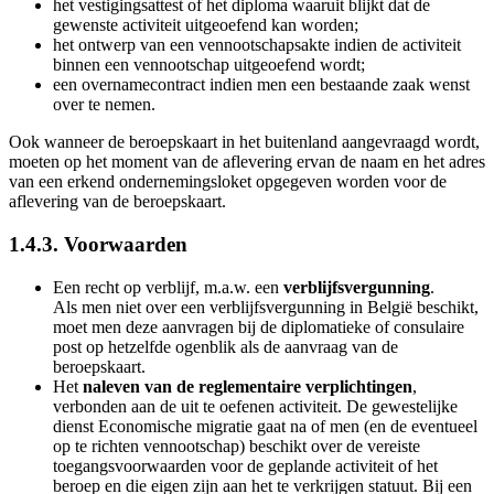
het vestigingsattest of het diploma waaruit blijkt dat de
gewenste activiteit uitgeoefend kan worden;
het ontwerp van een vennootschapsakte indien de activiteit
binnen een vennootschap uitgeoefend wordt;
een overnamecontract indien men een bestaande zaak wenst
over te nemen.
Ook wanneer de beroepskaart in het buitenland aangevraagd wordt,
moeten op het moment van de aflevering ervan de naam en het adres
van een erkend ondernemingsloket opgegeven worden voor de
aflevering van de beroepskaart.
1.4.3. Voorwaarden
Een recht op verblijf, m.a.w. een
verblijfsvergunning
.
Als men niet over een verblijfsvergunning in België beschikt,
moet men deze aanvragen bij de diplomatieke of consulaire
post op hetzelfde ogenblik als de aanvraag van de
beroepskaart.
Het
naleven van de reglementaire verplichtingen
,
verbonden aan de uit te oefenen activiteit. De gewestelijke
dienst Economische migratie gaat na of men (en de eventueel
op te richten vennootschap) beschikt over de vereiste
toegangsvoorwaarden voor de geplande activiteit of het
beroep en die eigen zijn aan het te verkrijgen statuut. Bij een