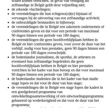
willen komen verrichten. In geval van vestiging als
zelfstandige in België geldt deze vrijstelling niet;
de erkende vluchtelingen;
de vreemdelingen die hun echtgeno(o)t(e) bijstaan of
vervangen bij de uitvoering van een zelfstandige activiteit;
de onbezoldigde bestuurders in bijberoep;
de vreemdelingen die in België een zakenreis ondernemen of
conferenties geven en dat voor een periode van maximaal
90 dagen binnen een periode van 180 dagen;
de vreemdelingen die geen hoofdverblijfplaats hebben in
België en hier conferenties geven, voor zover de duur van het
verblijf, nodig voor hun prestaties, geen 90 dagen binnen een
periode van 180 dagen overschrijdt;
de buitenlandse journalisten, de sportlui, de artiesten en
eventueel hun zelfstandige begeleiders die geen
hoofdverblijfplaats hebben in België en hier prestaties
verrichten in het kader van hun beroep en dat voor maximaal
90 dagen binnen een periode van 180 dagen;
de buitenlandse studenten die in het kader van hun studie
stage lopen en dat voor de duur van hun stage;
de vreemdelingen die in België een stage lopen die kadert in
een goedgekeurd programma van
ontwikkelingssamenwerking of een uitwisselingsprogramma
gebaseerd op wederkerigheid en dat voor de duur van het
programma;