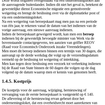
Deze wordt origineel overgemaakt via een ondernemingsloket aan
de aanvragende buitenlander. Indien dit niet het geval is, betekent de
gewestelijke dienst Economische migratie een gemotiveerde
weigering en brengt de beslissing over via de diplomatieke post of
via een ondernemingsloket.
Na een weigering van beroepskaart mag men pas na een periode
van één jaar, te rekenen vanaf de datum van het indienen van de
vorige aanvraag, een nieuwe aanvraag indienen.
Indien de beroepskaart geweigerd wordt, kan men een
beroep
indienen bij de gewestelijk bevoegde minister van Werk via de
bovenstaande contactgegevens, ten aanzien van griffier REOV
(Raad voor Economisch Onderzoek inzake Vreemdelingen).
Men moet dit beroep indienen binnen een termijn van 30 dagen, die
aanvangt op de derde werkdag die volgt op de verzendingsdatum
vermeld op de beslissing tot weigering of intrekking.
Men kan tegen deze beslissing een verzoek tot verbreking indienen
bij de Raad van State binnen de 60 dagen die volgen op de dag
volgend op de datum waarop men er kennis van genomen heeft.
1.4.5. Kostprijs
De kostprijs voor de aanvraag, wijziging, hernieuwing of
vervanging van de eerste beroepskaart is vastgesteld op € 140.
De aflevering of de hernieuwing ervan gebeurt door het
ondernemingsloket, dat een overheidsrecht moet aanrekenen van